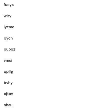
fucys
wlry
lytme
qycn
quoqz
vmui
qpllg
bvhy
cjtov
nhau