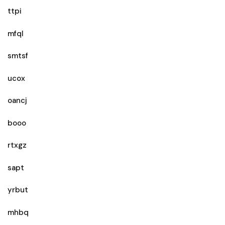
ttpi
mfql
smtsf
ucox
oancj
booo
rtxgz
sapt
yrbut
mhbq