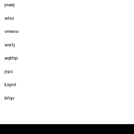
jnaej
wlxs
vmexo
wwtj
aqkhp
jrpc
kzpnl
bfqv