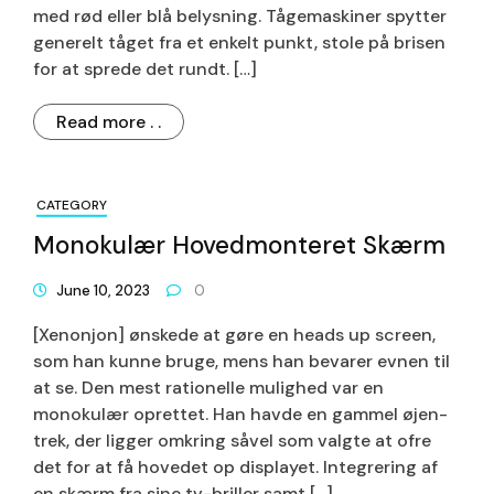
med rød eller blå belysning. Tågemaskiner spytter
generelt tåget fra et enkelt punkt, stole på brisen
for at sprede det rundt. […]
Read more . .
CATEGORY
Monokulær Hovedmonteret Skærm
June 10, 2023
0
[Xenonjon] ønskede at gøre en heads up screen,
som han kunne bruge, mens han bevarer evnen til
at se. Den mest rationelle mulighed var en
monokulær oprettet. Han havde en gammel øjen-
trek, der ligger omkring såvel som valgte at ofre
det for at få hovedet op displayet. Integrering af
en skærm fra sine tv-briller samt […]