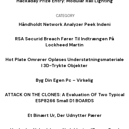
Hackaday Prize Entry: Modular Rail Lighting
CATEGORY
Håndholdt Network Analyzer Peek Indeni
RSA Securid Breach Fører Til Indtrængen På
Lockheed Martin
Hot Plate Omrører Opløses Understøtningsmateriale
I 3D-Trykte Objekter
Byg Din Egen Pc – Virkelig
ATTACK ON THE CLONES: A Evaluation OF Two Typical
ESP8266 Small D1 BOARDS
Et Binært Ur, Der Udnytter Pærer