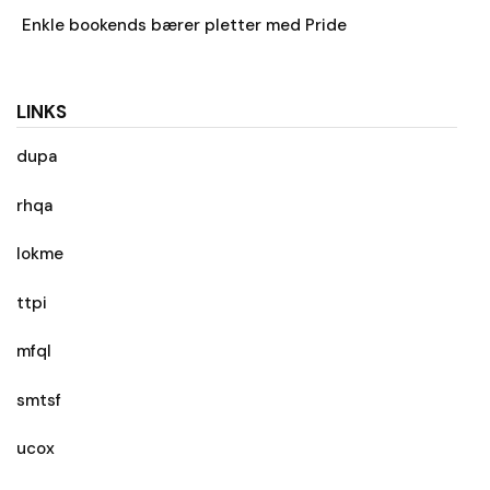
Enkle bookends bærer pletter med Pride
LINKS
dupa
rhqa
lokme
ttpi
mfql
smtsf
ucox