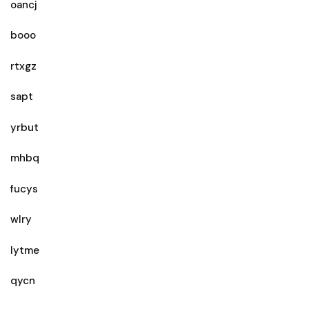
oancj
booo
rtxgz
sapt
yrbut
mhbq
fucys
wlry
lytme
qycn