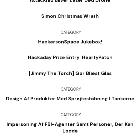
Attacknid Bliver Laser Død Drone
Simon Christmas Wrath
CATEGORY
HackersonSpace Jukebox!
Hackaday Prize Entry: HeartyPatch
[Jimmy The Torch] Gør Blæst Glas
CATEGORY
Design Af Produkter Med Sprøjtestøbning I Tankerne
CATEGORY
Impersoning Af FBI-Agenter Samt Personer, Der Kan
Lodde