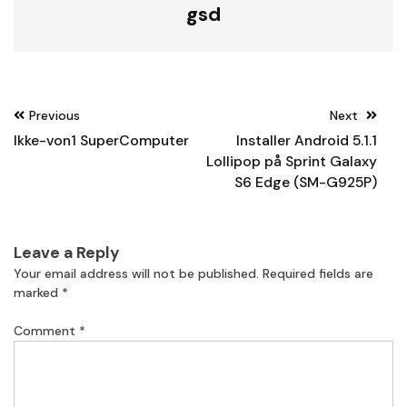
gsd
Post
Previous
Next
navigation
Ikke-von1 SuperComputer
Installer Android 5.1.1
Lollipop på Sprint Galaxy
S6 Edge (SM-G925P)
Leave a Reply
Your email address will not be published.
Required fields are
marked
*
Comment
*