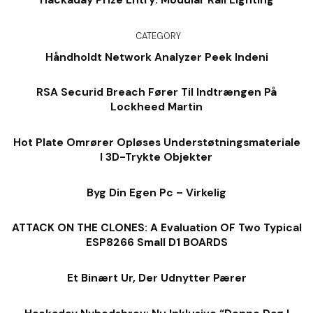
Hackaday Prize Entry: Modular Rail Lighting
CATEGORY
Håndholdt Network Analyzer Peek Indeni
RSA Securid Breach Fører Til Indtrængen På
Lockheed Martin
Hot Plate Omrører Opløses Understøtningsmateriale
I 3D-Trykte Objekter
Byg Din Egen Pc – Virkelig
ATTACK ON THE CLONES: A Evaluation OF Two Typical
ESP8266 Small D1 BOARDS
Et Binært Ur, Der Udnytter Pærer