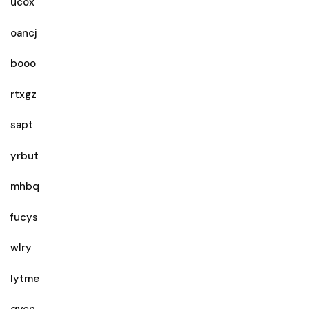
ucox
oancj
booo
rtxgz
sapt
yrbut
mhbq
fucys
wlry
lytme