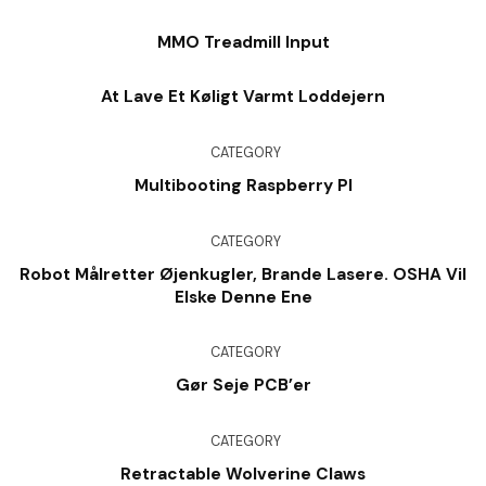
Kontor For $ 28 Og Så Meget Meget Mere
MMO Treadmill Input
At Lave Et Køligt Varmt Loddejern
CATEGORY
Multibooting Raspberry PI
CATEGORY
Robot Målretter Øjenkugler, Brande Lasere. OSHA Vil
Elske Denne Ene
CATEGORY
Gør Seje PCB’er
CATEGORY
Retractable Wolverine Claws