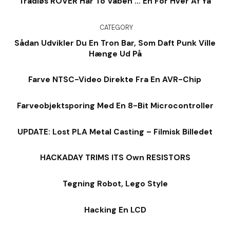
Trådløs ROVER Har To Våben … En For Hver Af Ya
CATEGORY
Sådan Udvikler Du En Tron Bar, Som Daft Punk Ville
Hænge Ud På
Farve NTSC-Video Direkte Fra En AVR-Chip
Farveobjektsporing Med En 8-Bit Microcontroller
UPDATE: Lost PLA Metal Casting – Filmisk Billedet
HACKADAY TRIMS ITS Own RESISTORS
Tegning Robot, Lego Style
Hacking En LCD