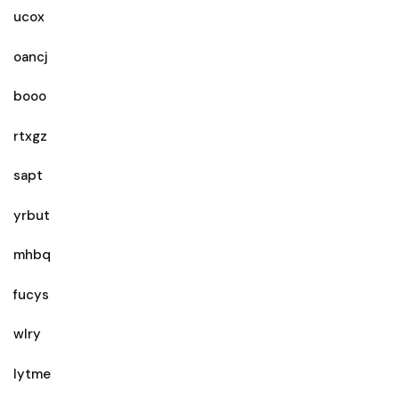
ucox
oancj
booo
rtxgz
sapt
yrbut
mhbq
fucys
wlry
lytme