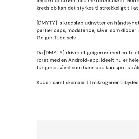
levere lidt strøm med mikrofonstikket. Norm
kredsløb kan det styrkes tilstrækkeligt til at
[DMYTY] ‘s kredsløb udnytter en håndsynet 
partier caps, modstande, såvel som dioder 
Geiger Tube selv.
Da [DMYTY] driver et geigerrør med en telefo
røret med en Android-app. Ideelt nu er hel
fungerer såvel som hans app kan spot stråling
Koden samt skemaer til mikrogener tilbydes