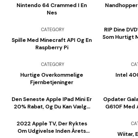
Nintendo 64 Crammed I En
Nandhopper 1
Nes
RIP Dine DVD
CATEGORY
Som Hurtigt
Spille Med Minecraft API Og En
R
Raspberry Pi
CATEGORY
CA
Hurtige Overkommelige
Intel 40
Fjernbetjeninger
Den Seneste Apple IPad Mini Er
Opdater Gala
20% Rabat, Og Du Kan Vælge
G610F Med 
Din Farve
Fi
2022 Apple TV, Der Ryktes
CA
Om Udgivelse Inden Årets
Wiitar, 