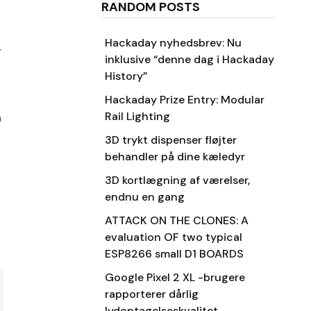
RANDOM POSTS
Hackaday nyhedsbrev: Nu
r
inklusive “denne dag i Hackaday
History”
Hackaday Prize Entry: Modular
Rail Lighting
a
3D trykt dispenser fløjter
behandler på dine kæledyr
3D kortlægning af værelser,
endnu en gang
ATTACK ON THE CLONES: A
evaluation OF two typical
ESP8266 small D1 BOARDS
Google Pixel 2 XL -brugere
rapporterer dårlig
lydoptagelseskvalitet,