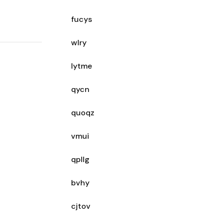
fucys
wlry
lytme
qycn
quoqz
vmui
qpllg
bvhy
cjtov