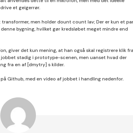
alt anvendes dette til en mikrofon, men med det ideelle
 drive et geigerrør.
transformer, men holder dount count lav; Der er kun et pa
i denne bygning, hvilket gør kredsløbet meget mindre end
n, giver det kun mening, at han også skal registrere klik fr
e jobbet stadig i prototype-scenen, men uanset hvad der
 fra en af ​​[dmytry] s kilder.
 på Github, med en video af jobbet i handling nedenfor.