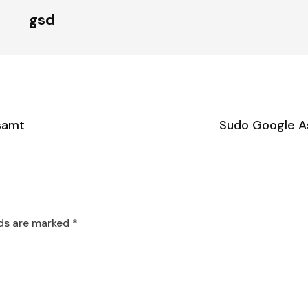
gsd
 samt
Sudo Google A
lds are marked
*