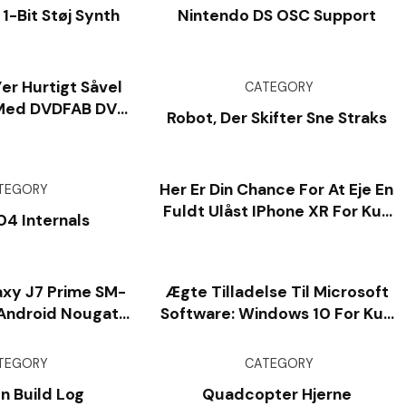
-Bit Støj Synth
Nintendo DS OSC Support
’er Hurtigt Såvel
CATEGORY
 Med DVDFAB DVD
Robot, Der Skifter Sne Straks
ipper
Her Er Din Chance For At Eje En
TEGORY
Fuldt Ulåst IPhone XR For Kun
04 Internals
$ 334
xy J7 Prime SM-
Ægte Tilladelse Til Microsoft
Android Nougat
Software: Windows 10 For Kun
rmware
$ 12, Windows 11 For $ 19,
Kontor For $ 25, Meget Mere
TEGORY
CATEGORY
En Build Log
Quadcopter Hjerne