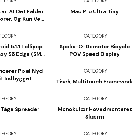
TEGORY
CATEGORY
er, At Det Falder
Mac Pro Ultra Tiny
orer, Og Kun Ved
esla Visions -
meraer
TEGORY
CATEGORY
oid 5.1.1 Lollipop
Spoke-O-Dometer Bicycle
axy S6 Edge (SM-
POV Speed Display
925P)
cerer Pixel Nyd
CATEGORY
it Indbygget
Tisch, Multitouch Framework
TEGORY
CATEGORY
 Tåge Spreader
Monokulær Hovedmonteret
Skærm
TEGORY
CATEGORY