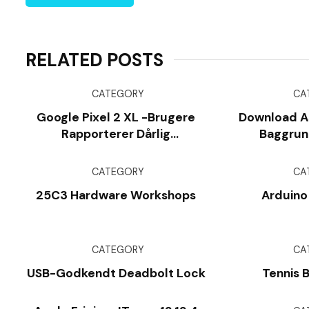
RELATED POSTS
CATEGORY
CA
Google Pixel 2 XL -brugere
Download A
Rapporterer Dårlig
Baggrund
Lydoptagelseskvalitet,
Portrættilstand Bug
CATEGORY
CA
25C3 Hardware Workshops
Arduino
CATEGORY
CA
USB-Godkendt Deadbolt Lock
Tennis 