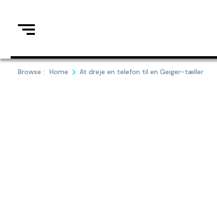
Skip
to
content
Browse :
Home
At dreje en telefon til en Geiger-tæller