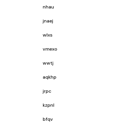
nhau
jnaej
wlxs
vmexo
wwtj
aqkhp
jrpc
kzpnl
bfqv