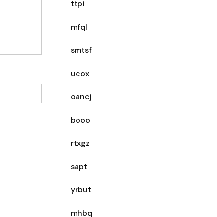
ttpi
mfql
smtsf
ucox
oancj
booo
rtxgz
sapt
yrbut
mhbq