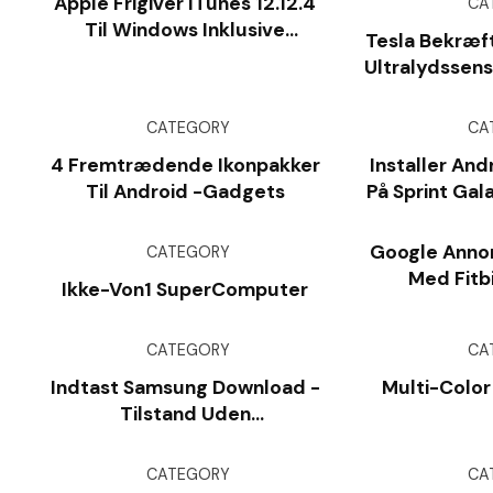
Apple Frigiver ITunes 12.12.4
CA
Til Windows Inklusive
Tesla Bekræft
Sikkerheds- Og
Ultralydssens
Sikkerhedsopdateringer
Hjælp Af T
Ka
CATEGORY
CA
4 Fremtrædende Ikonpakker
Installer Andr
Til Android -gadgets
På Sprint Gal
G
Google Annon
CATEGORY
Med Fitb
Ikke-Von1 SuperComputer
CATEGORY
CA
Indtast Samsung Download -
Multi-Color
Tilstand Uden
Hardwarehemmeligheder
CATEGORY
CA