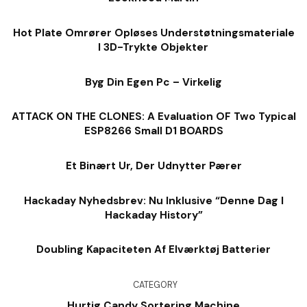
Hot Plate Omrører Opløses Understøtningsmateriale
I 3D-Trykte Objekter
Byg Din Egen Pc – Virkelig
ATTACK ON THE CLONES: A Evaluation OF Two Typical
ESP8266 Small D1 BOARDS
Et Binært Ur, Der Udnytter Pærer
Hackaday Nyhedsbrev: Nu Inklusive “denne Dag I
Hackaday History”
Doubling Kapaciteten Af ​​elværktøj Batterier
CATEGORY
Hurtig Candy Sortering Machine