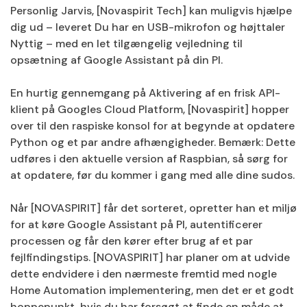
Personlig Jarvis, [Novaspirit Tech] kan muligvis hjælpe
dig ud – leveret Du har en USB-mikrofon og højttaler
Nyttig – med en let tilgængelig vejledning til
opsætning af Google Assistant på din PI.
En hurtig gennemgang på Aktivering af en frisk API-
klient på Googles Cloud Platform, [Novaspirit] hopper
over til den raspiske konsol for at begynde at opdatere
Python og et par andre afhængigheder. Bemærk: Dette
udføres i den aktuelle version af Raspbian, så sørg for
at opdatere, før du kommer i gang med alle dine sudos.
Når [NOVASPIRIT] får det sorteret, opretter han et miljø
for at køre Google Assistant på PI, autentificerer
processen og får den kører efter brug af et par
fejlfindingstips. [NOVASPIRIT] har planer om at udvide
dette endvidere i den nærmeste fremtid med nogle
Home Automation implementering, men det er et godt
hoppepunkt, hvis du har forsøgt at finde en måde at