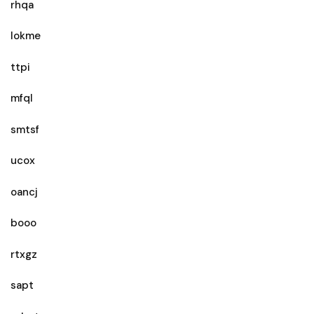
rhqa
lokme
ttpi
mfql
smtsf
ucox
oancj
booo
rtxgz
sapt