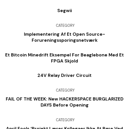
Segwii
CATEGORY
Implementering Af Et Open Source-
Forureningssporingsnetværk
Et Bitcoin Minedrift Eksempel For Beaglebone Med Et
FPGA Skjold
24V Relay Driver Circuit
CATEGORY
FAIL OF THE WEEK: New HACKERSPACE BURGLARIZED
DAYS Before Opening
CATEGORY
April Fools ‘Projekt Lærer Kollegaer Ikke At Røre Ved