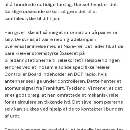
af ​​århundrede nutidige forslag. Uanset hvad, er det
færdige udseende sikkert at gøre det til et
samtalestykke til dit hjem.
Han giver ikke alt så meget information på pærerne
selv. De synes at være neon glødelamper i
overensstemmelse med et Nixie-rør. Det lader til, at de
bare kræver strømstyrke (baseret på
billedannotationerne til relækortet). Højspændingen
ændres ved at indsamle solide specifikke relæer.
Controller Board indeholder en DCF radio, hvis
antenner ses lige under controlleren. Dette henter et
atomur signal fra Frankfurt, Tyskland. Vi mener, at det
er et godt præg, at han omfattede et mekanisk relæ
for at simulere en tikkende lyd. Det såvel som pærerne
selv kan slukkes ved hjælp af de to kontakter i bunden
af ​​uret.
Dette virker som en god tid til at lede din interesse for