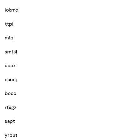
lokme
ttpi
mfql
smtsf
ucox
oancj
booo
rtxgz
sapt
yrbut