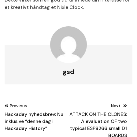
et kreativt håndtag et Nixie Clock.
gsd
Post
Previous
Next
navigation
Hackaday nyhedsbrev: Nu
ATTACK ON THE CLONES:
inklusive “denne dag i
A evaluation OF two
Hackaday History”
typical ESP8266 small D1
BOARDS