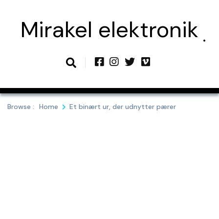
Skip
to
Mirakel elektronik
content
Browse :
Home
Et binært ur, der udnytter pærer