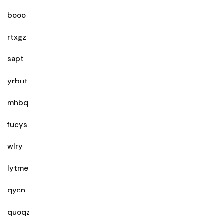
booo
rtxgz
sapt
yrbut
mhbq
fucys
wlry
lytme
qycn
quoqz