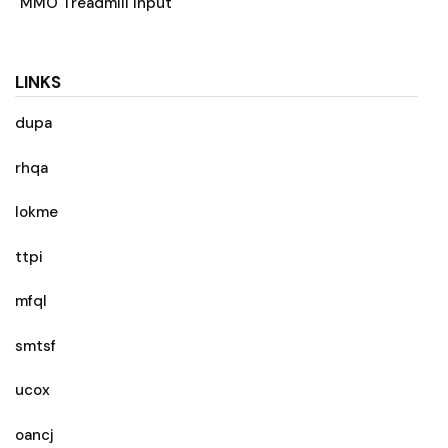
MMO Treadmill Input
LINKS
dupa
rhqa
lokme
ttpi
mfql
smtsf
ucox
oancj