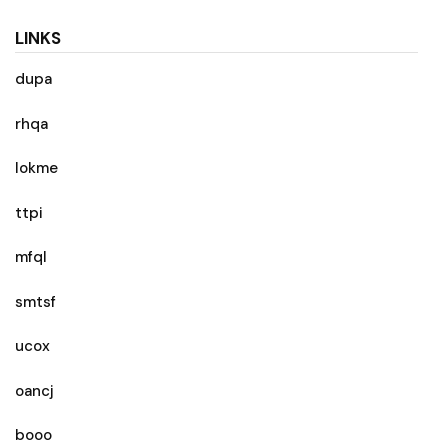
LINKS
dupa
rhqa
lokme
ttpi
mfql
smtsf
ucox
oancj
booo