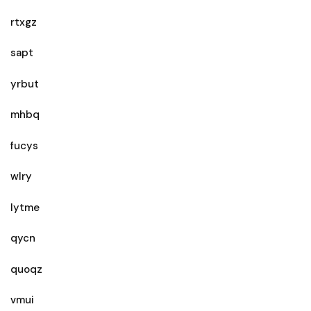
rtxgz
sapt
yrbut
mhbq
fucys
wlry
lytme
qycn
quoqz
vmui