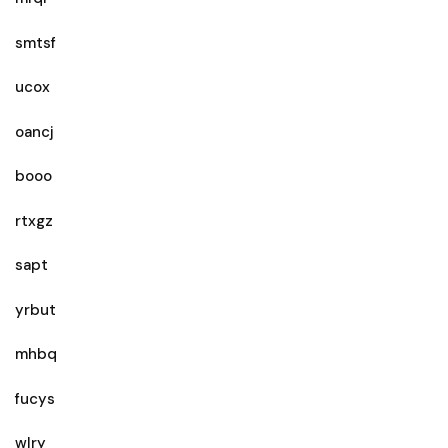
smtsf
ucox
oancj
booo
rtxgz
sapt
yrbut
mhbq
fucys
wlry