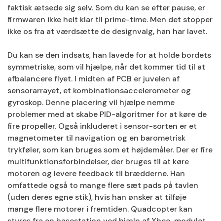
faktisk ætsede sig selv. Som du kan se efter pause, er
firmwaren ikke helt klar til prime-time. Men det stopper
ikke os fra at værdsætte de designvalg, han har lavet.
Du kan se den indsats, han lavede for at holde bordets
symmetriske, som vil hjælpe, når det kommer tid til at
afbalancere flyet. I midten af ​​PCB er juvelen af ​​
sensorarrayet, et kombinationsaccelerometer og
gyroskop. Denne placering vil hjælpe nemme
problemer med at skabe PID-algoritmer for at køre de
fire propeller. Også inkluderet i sensor-sorten er et
magnetometer til navigation og en barometrisk
trykføler, som kan bruges som et højdemåler. Der er fire
multifunktionsforbindelser, der bruges til at køre
motoren og levere feedback til brædderne. Han
omfattede også to mange flere sæt pads på tavlen
(uden deres egne stik), hvis han ønsker at tilføje
mange flere motorer i fremtiden. Quadcopter kan
styres fra en basestation ved hjælp af Xbee-modulet.