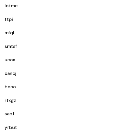
lokme
ttpi
mfql
smtsf
ucox
oancj
booo
rtxgz
sapt
yrbut