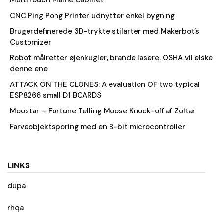
MultiTouch Mame Cabinet
CNC Ping Pong Printer udnytter enkel bygning
Brugerdefinerede 3D-trykte stilarter med Makerbot’s
Customizer
Robot målretter øjenkugler, brande lasere. OSHA vil elske
denne ene
ATTACK ON THE CLONES: A evaluation OF two typical
ESP8266 small D1 BOARDS
Moostar – Fortune Telling Moose Knock-off af Zoltar
Farveobjektsporing med en 8-bit microcontroller
LINKS
dupa
rhqa