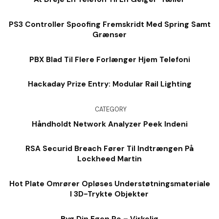
PS3 Controller Spoofing Fremskridt Med Spring Samt
Grænser
PBX Blad Til Flere Forlænger Hjem Telefoni
Hackaday Prize Entry: Modular Rail Lighting
CATEGORY
Håndholdt Network Analyzer Peek Indeni
RSA Securid Breach Fører Til Indtrængen På
Lockheed Martin
Hot Plate Omrører Opløses Understøtningsmateriale
I 3D-Trykte Objekter
Byg Din Egen Pc – Virkelig