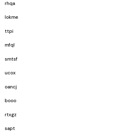
rhqa
lokme
ttpi
mfql
smtsf
ucox
oancj
booo
rtxgz
sapt