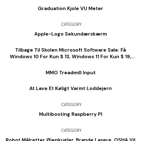
Graduation Kjole VU Meter
CATEGORY
Apple-Logo Sekundærskærm
Tilbage Til Skolen Microsoft Software Sale: Få
Windows 10 For Kun $ 13, Windows 11 For Kun $ 19,
Kontor For $ 28 Og Så Meget Meget Mere
MMO Treadmill Input
At Lave Et Køligt Varmt Loddejern
CATEGORY
Multibooting Raspberry PI
CATEGORY
Robot Målretter Øjenkugler, Brande Lasere. OSHA Vil