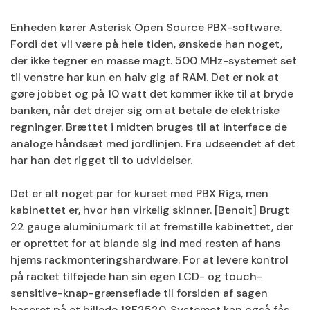
Enheden kører Asterisk Open Source PBX-software.
Fordi det vil være på hele tiden, ønskede han noget,
der ikke tegner en masse magt. 500 MHz-systemet set
til venstre har kun en halv gig af RAM. Det er nok at
gøre jobbet og på 10 watt det kommer ikke til at bryde
banken, når det drejer sig om at betale de elektriske
regninger. Brættet i midten bruges til at interface de
analoge håndsæt med jordlinjen. Fra udseendet af det
har han det rigget til to udvidelser.
Det er alt noget par for kurset med PBX Rigs, men
kabinettet er, hvor han virkelig skinner. [Benoit] Brugt
22 gauge aluminiumark til at fremstille kabinettet, der
er oprettet for at blande sig ind med resten af ​​hans
hjems rackmonteringshardware. For at levere kontrol
på racket tilføjede han sin egen LCD- og touch-
sensitive-knap-grænseflade til forsiden af ​​sagen
baseret på et billede 18F2520. Systemet kan også fås