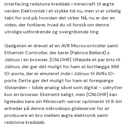
interfacing redstone kredsløb i minecraft til ægte
verden Elektronisk i et stykke tid nu, men vi er virkelig
tabt for ord på, hvordan det virker. Nå, nu er der en
video, der forklarer, hvad du vil forstå om denne
utrolige udfordrende og overgribende ting.
Gadgeten er drevet af en AVR Microcontroller samt
Ethernet Controller, der kører [Fabrice Bellard] s
Jslinux i en browser. [CNLOHR] tilføjede et par bits til
Jslinux, der gør det muligt for ham at kortlægge X86
IO-porte, der er emuleret inde i Jslinux til AVRs IO-
porte. Dette gør det muligt for ham at forespørge
tilstanden – både analog såvel som digital – udnytter
kun en browser. Ekstremt køligt, men [CNLOHR] kan
ligeledes køre sin Minecraft-server optimeret til 8-bit
enheder på denne mikroskops glideserver for at
producere en bro mellem ægte elektronik samt
redstone kredsløb.