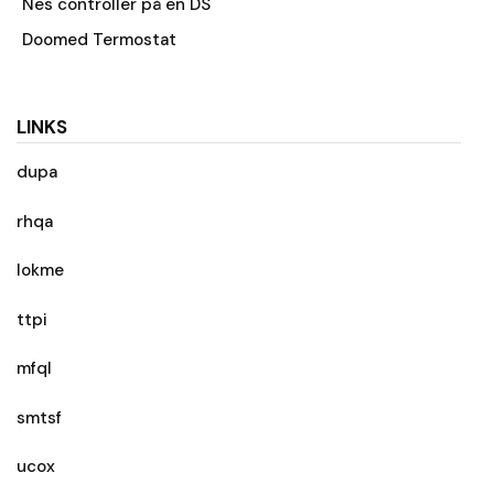
Nes controller på en DS
Doomed Termostat
LINKS
dupa
rhqa
lokme
ttpi
mfql
smtsf
ucox