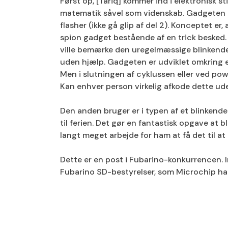
Først op, [Tariq] kommer ind i elektronisk st
matematik såvel som videnskab. Gadgeten 
flasher (ikke gå glip af del 2). Konceptet e
spion gadget bestående af en trick besked. 
ville bemærke den uregelmæssige blinkende 
uden hjælp. Gadgeten er udviklet omkring e
Men i slutningen af ​​cyklussen eller ved p
Kan enhver person virkelig afkode dette ud
Den anden bruger er i typen af ​​et blinken
til ferien. Det gør en fantastisk opgave at 
langt meget arbejde for ham at få det til a
Dette er en post i Fubarino-konkurrencen. In
Fubarino SD-bestyrelser, som Microchip ha