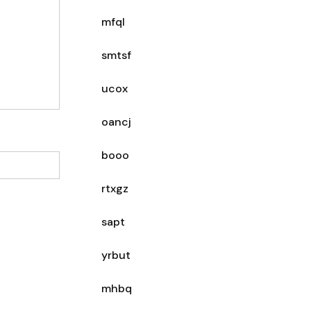
mfql
smtsf
ucox
oancj
booo
rtxgz
sapt
yrbut
mhbq