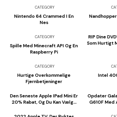
CATEGORY
CA
Nintendo 64 Crammed I En
Nandhopper 1
Nes
RIP Dine DVD
CATEGORY
Som Hurtigt
Spille Med Minecraft API Og En
R
Raspberry Pi
CATEGORY
CA
Hurtige Overkommelige
Intel 40
Fjernbetjeninger
Den Seneste Apple IPad Mini Er
Opdater Gala
20% Rabat, Og Du Kan Vælge
G610F Med 
Din Farve
Fi
2022 Apple TV, Der Ryktes
CA