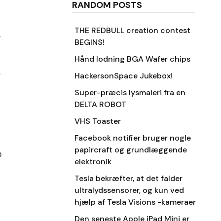
RANDOM POSTS
THE REDBULL creation contest
e
BEGINS!
Hånd lodning BGA Wafer chips
.
HackersonSpace Jukebox!
Super-præcis lysmaleri fra en
DELTA ROBOT
VHS Toaster
Facebook notifier bruger nogle
papircraft og grundlæggende
0
elektronik
Tesla bekræfter, at det falder
ultralydssensorer, og kun ved
hjælp af Tesla Visions -kameraer
Den seneste Apple iPad Mini er