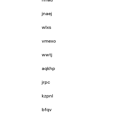
jnaej
wlxs
vmexo
wwtj
aqkhp
jrpc
kzpnl
bfqv