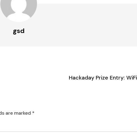
gsd
Hackaday Prize Entry: WiF
lds are marked
*