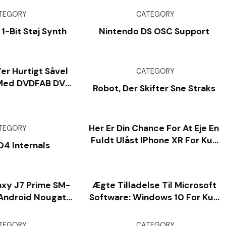
TEGORY
CATEGORY
-Bit Støj Synth
Nintendo DS OSC Support
’er Hurtigt Såvel
CATEGORY
 Med DVDFAB DVD
Robot, Der Skifter Sne Straks
ipper
Her Er Din Chance For At Eje En
TEGORY
Fuldt Ulåst IPhone XR For Kun
04 Internals
$ 334
xy J7 Prime SM-
Ægte Tilladelse Til Microsoft
Android Nougat
Software: Windows 10 For Kun
rmware
$ 12, Windows 11 For $ 19,
Kontor For $ 25, Meget Mere
TEGORY
CATEGORY