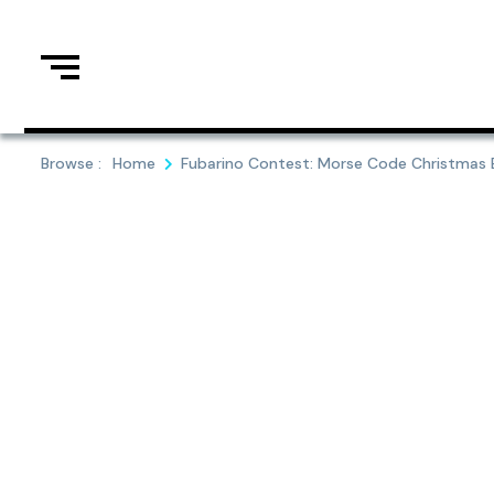
Skip
to
content
Browse :
Home
Fubarino Contest: Morse Code Christmas 