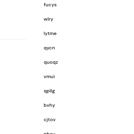
fucys
wlry
lytme
qycn
quoqz
vmui
qpllg
bvhy
cjtov
nhau