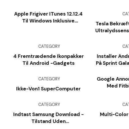
Apple Frigiver ITunes 12.12.4
CA
Til Windows Inklusive
Tesla Bekræft
Sikkerheds- Og
Ultralydssens
Sikkerhedsopdateringer
Hjælp Af T
Ka
CATEGORY
CA
4 Fremtrædende Ikonpakker
Installer Andr
Til Android -gadgets
På Sprint Gal
G
Google Annon
CATEGORY
Med Fitb
Ikke-Von1 SuperComputer
CATEGORY
CA
Indtast Samsung Download -
Multi-Color
Tilstand Uden
Hardwarehemmeligheder