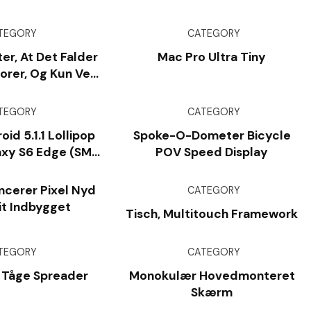
TEGORY
CATEGORY
er, At Det Falder
Mac Pro Ultra Tiny
orer, Og Kun Ved
esla Visions -
meraer
TEGORY
CATEGORY
oid 5.1.1 Lollipop
Spoke-O-Dometer Bicycle
axy S6 Edge (SM-
POV Speed Display
925P)
cerer Pixel Nyd
CATEGORY
it Indbygget
Tisch, Multitouch Framework
TEGORY
CATEGORY
 Tåge Spreader
Monokulær Hovedmonteret
Skærm