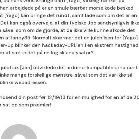
il, da hans vens 8-årige barn [Yago] virkelig tænker på
han arbejdede på er en smule bærbar morse kode besked
r, at [Yago] kan bringe det rundt, samt lade som om det er en
Det kan også overveje, at din typiske Joe sandsynligvis ikk
såvel som om de gjorde, at de ikke ville kunne afkode det
n attancy85. Normalt skærmer det en julehilsen for [Yago].
ower-up blinker den hackaday-URL’en i en ekstrem hastighed
en at sætte det på en logisk analysator?
de juletræ. [Jim] udviklede det arduino-kompatible ornament
blinke mange forskellige mønstre, såvel som det var ikke så
t blinke webadressen.
dsend din post før 12/19/13 for en mulighed for en af ​​de 2
r sat op som præmier!