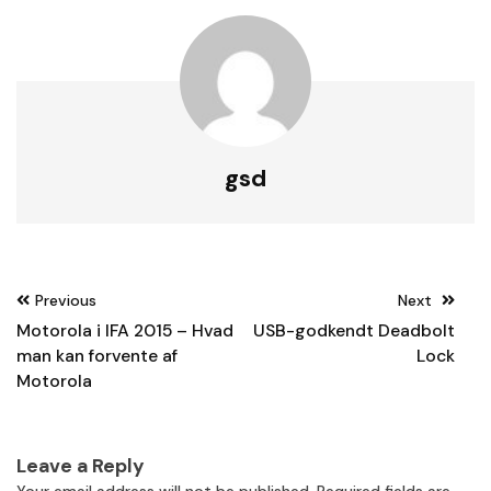
gsd
Post
Previous
Next
navigation
Motorola i IFA 2015 – Hvad
USB-godkendt Deadbolt
man kan forvente af
Lock
Motorola
Leave a Reply
Your email address will not be published.
Required fields are