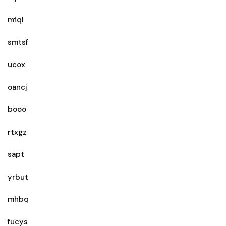
mfql
smtsf
ucox
oancj
booo
rtxgz
sapt
yrbut
mhbq
fucys