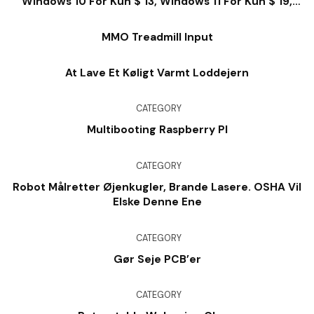
Windows 10 For Kun $ 13, Windows 11 For Kun $ 19,
Kontor For $ 28 Og Så Meget Meget Mere
MMO Treadmill Input
At Lave Et Køligt Varmt Loddejern
CATEGORY
Multibooting Raspberry PI
CATEGORY
Robot Målretter Øjenkugler, Brande Lasere. OSHA Vil
Elske Denne Ene
CATEGORY
Gør Seje PCB’er
CATEGORY