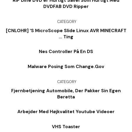
RIP Dine DVD’er Hurtigt Såvel Som Hurtigt Med
DVDFAB DVD Ripper
CATEGORY
[CNLOHR] ‘s MicroScope Slide Linux AVR MINECRAFT
… Ting
Nes Controller På En DS
Malware Posing Som Change.Gov
CATEGORY
Fjernbetjening Automobile, Der Pakker Sin Egen
Beretta
Arbejder Med Højkvalitet Youtube Videoer
VHS Toaster