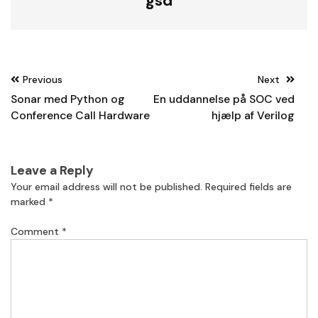
gsd
Post
Previous
Next
navigation
Sonar med Python og
En uddannelse på SOC ved
Conference Call Hardware
hjælp af Verilog
Leave a Reply
Your email address will not be published.
Required fields are
marked
*
Comment
*