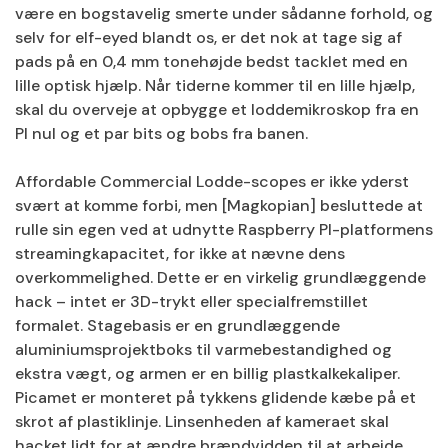
være en bogstavelig smerte under sådanne forhold, og
selv for elf-eyed blandt os, er det nok at tage sig af
pads på en 0,4 mm tonehøjde bedst tacklet med en
lille optisk hjælp. Når tiderne kommer til en lille hjælp,
skal du overveje at opbygge et loddemikroskop fra en
PI nul og et par bits og bobs fra banen.
Affordable Commercial Lodde-scopes er ikke yderst
svært at komme forbi, men [Magkopian] besluttede at
rulle sin egen ved at udnytte Raspberry PI-platformens
streamingkapacitet, for ikke at nævne dens
overkommelighed. Dette er en virkelig grundlæggende
hack – intet er 3D-trykt eller specialfremstillet
formalet. Stagebasis er en grundlæggende
aluminiumsprojektboks til varmebestandighed og
ekstra vægt, og armen er en billig plastkalkekaliper.
Picamet er monteret på tykkens glidende kæbe på et
skrot af plastiklinje. Linsenheden af ​​kameraet skal
hacket lidt for at ændre brændvidden til at arbejde