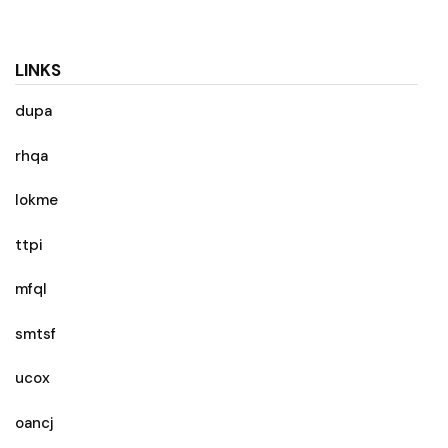
LINKS
dupa
rhqa
lokme
ttpi
mfql
smtsf
ucox
oancj